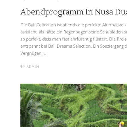
Abendprogramm In Nusa Dua 
Die Bali Collection ist abends die perfekte Alternativ
aussieht, als hätte ein Regenbogen seine Schubladen so
so perfekt, dass man fast ehrfürchtig flüstert. Die Prei
entspannt bei Bali Dreams Selection. Ein Spaziergang d
Vergnügen....
BY
ADMIN