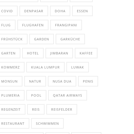
COVID
DENPASAR
DOHA
ESSEN
FLUG
FLUGHAFEN
FRANGIPANI
FRÜHSTÜCK
GARDEN
GARKÜCHE
GARTEN
HOTEL
JIMBARAN
KAFFEE
KOMMERZ
KUALA LUMPUR
LUWAK
MONSUN
NATUR
NUSA DUA
PENIS
PLUMERIA
POOL
QATAR AIRWAYS
REGENZEIT
REIS
REISFELDER
RESTAURANT
SCHWIMMEN