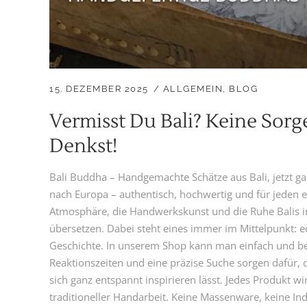
15. DEZEMBER 2025
ALLGEMEIN
,
BLOG
Vermisst Du Bali? Keine Sorge
Denkst!
Bali Buddha – Handgemachte Schätze aus Bali, jetzt ga
nach Europa – authentisch, hochwertig und für jeden e
Atmosphäre, die Handwerkskunst und die Ruhe Balis 
übersetzen. Dabei steht eines immer im Mittelpunkt: 
Geschichte. In unserem Shop kann man einfach und be
Reaktionszeiten und eine präzise Suche sorgen dafür,
sich ganz entspannt inspirieren lässt. Jedes Produkt w
traditioneller Handarbeit. Keine Massenware, keine Indu