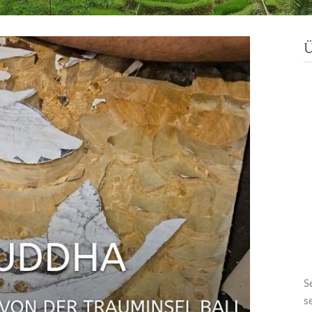
Ü
S
s