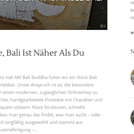
m
k
n
W
, Bali Ist Näher Als Du
N
nz nah Mit Bali Buddha holen wir ein Stück Bali
rlebbar. Unser Anspruch ist es, die besondere
in einen modernen, zugänglichen Onlineshop zu
echte, handgearbeitete Produkte mit Charakter und
quem stöbern. Klare Strukturen, schnelle
 dass man genau das findet, was man sucht – oder
ird sorgfältig ausgewählt und stammt aus
striefertigung –...