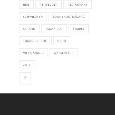
REIS
REISFELDER
RESTAURANT
SCHWIMMEN
SONNENUNTERGANG
STRAND
TANAH LOT
TEMPEL
TUKAD CEPUNG
UBUD
VILLA ANJING
WASSERFALL
ZOLL