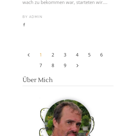
wach zu bekommen war, starteten wir....
BY
ADMIN
1
2
3
4
5
6
7
8
9
Über Mich