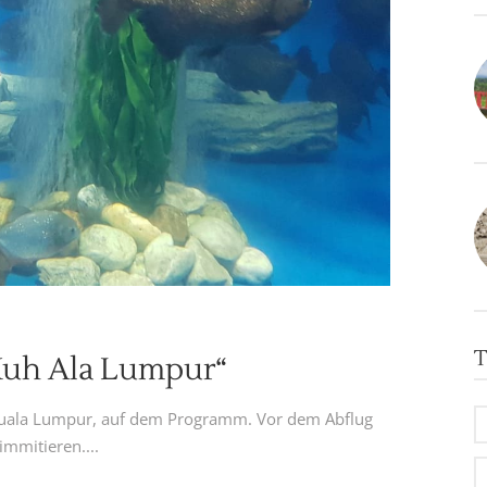
T
„Kuh Ala Lumpur“
, Kuala Lumpur, auf dem Programm. Vor dem Abflug
mmitieren....