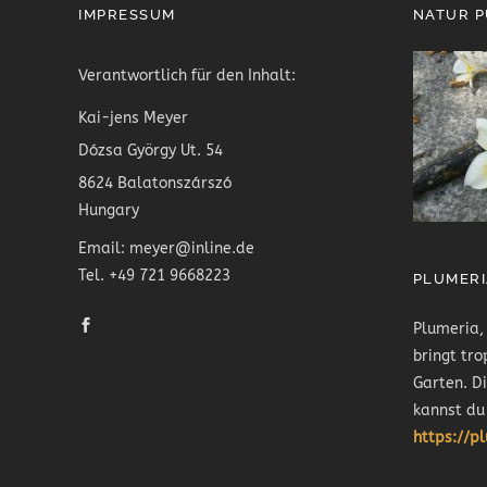
IMPRESSUM
NATUR 
Verantwortlich für den Inhalt:
Kai-jens Meyer
Dózsa György Ut. 54
8624 Balatonszárszó
Hungary
Email: meyer@inline.de
Tel. +49 721 9668223
PLUMERI
Plumeria,
bringt tro
Garten. D
kannst du
https://p