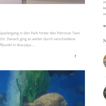
m
k
n
W
paziergang in den Park hinter den Petronas Twin
cht. Danach ging es weiter durch verschiedene
N
punkt in Asia Jaya....