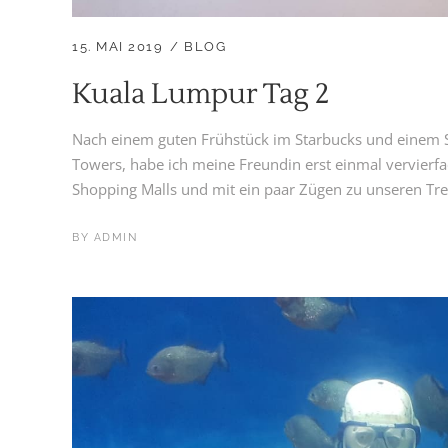
15. MAI 2019
BLOG
Kuala Lumpur Tag 2
Nach einem guten Frühstück im Starbucks und einem S
Towers, habe ich meine Freundin erst einmal vervierfa
Shopping Malls und mit ein paar Zügen zu unseren Treff
BY
ADMIN