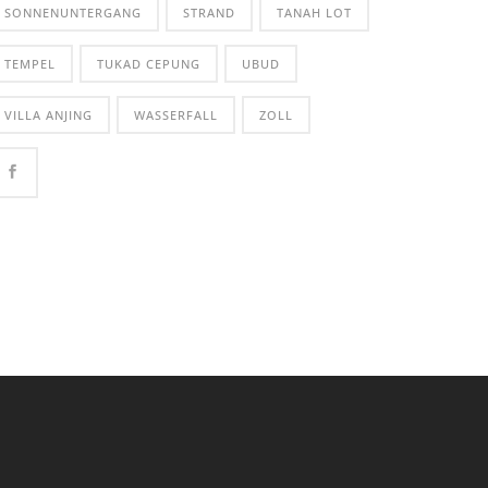
SONNENUNTERGANG
STRAND
TANAH LOT
TEMPEL
TUKAD CEPUNG
UBUD
VILLA ANJING
WASSERFALL
ZOLL