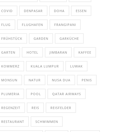
COVID
DENPASAR
DOHA
ESSEN
FLUG
FLUGHAFEN
FRANGIPANI
FRÜHSTÜCK
GARDEN
GARKÜCHE
GARTEN
HOTEL
JIMBARAN
KAFFEE
KOMMERZ
KUALA LUMPUR
LUWAK
MONSUN
NATUR
NUSA DUA
PENIS
PLUMERIA
POOL
QATAR AIRWAYS
REGENZEIT
REIS
REISFELDER
RESTAURANT
SCHWIMMEN