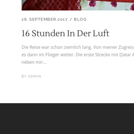
26. SEPTEMBER 2017
BLOG
16 Stunden In Der Luft
Die Reise war schon ziemlich lang. Von meiner Zugreise
es dann im Flieger weiter. Die erste Strecke mit Qata
neben mir...
BY
ADMIN