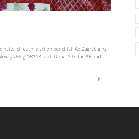
 hatte ich euch ja schon berichtet. Ab Zagreb ging
r Airways Flug QR218 nach Doha. Sitzplan 9F und