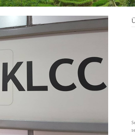
Ü
S
s