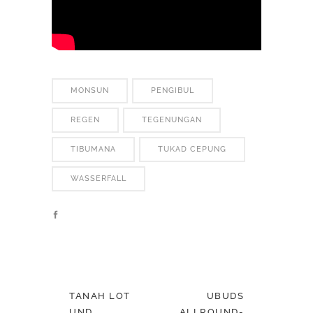
MONSUN
PENGIBUL
REGEN
TEGENUNGAN
TIBUMANA
TUKAD CEPUNG
WASSERFALL
TANAH LOT
UBUDS
UND
ALLROUND-