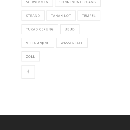
SCHWIMMEN
SONNENUNTERGANG
STRAND
TANAH LOT
TEMPEL
TUKAD CEPUNG
UBUD
VILLA ANJING
WASSERFALL
ZOLL