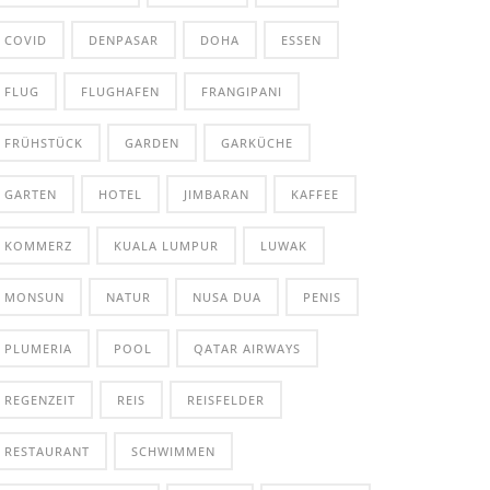
COVID
DENPASAR
DOHA
ESSEN
FLUG
FLUGHAFEN
FRANGIPANI
FRÜHSTÜCK
GARDEN
GARKÜCHE
GARTEN
HOTEL
JIMBARAN
KAFFEE
KOMMERZ
KUALA LUMPUR
LUWAK
MONSUN
NATUR
NUSA DUA
PENIS
PLUMERIA
POOL
QATAR AIRWAYS
REGENZEIT
REIS
REISFELDER
RESTAURANT
SCHWIMMEN