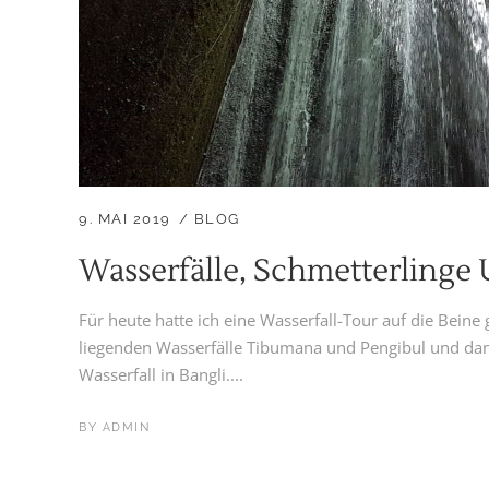
9. MAI 2019
BLOG
Wasserfälle, Schmetterlinge
Für heute hatte ich eine Wasserfall-Tour auf die Beine 
liegenden Wasserfälle Tibumana und Pengibul und da
Wasserfall in Bangli....
BY
ADMIN