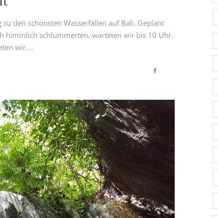
lt
 zu den schönsten Wasserfällen auf Bali. Geplant
ch himmlich schlummerten, warteten wir bis 10 Uhr.
en wir....