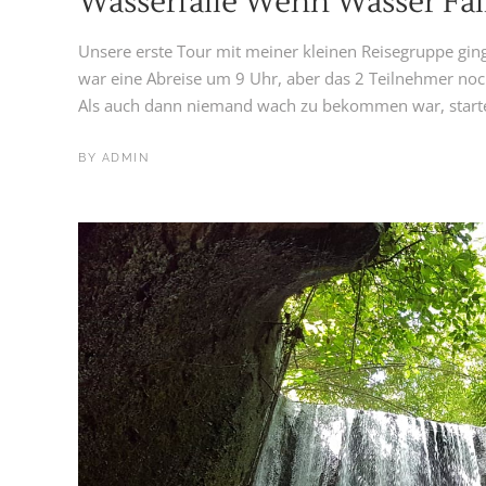
Wasserfälle Wenn Wasser Fäl
Unsere erste Tour mit meiner kleinen Reisegruppe ging
war eine Abreise um 9 Uhr, aber das 2 Teilnehmer no
Als auch dann niemand wach zu bekommen war, startet
BY
ADMIN