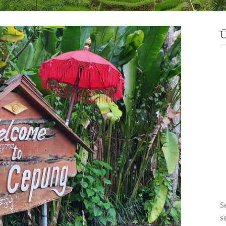
Ü
S
s