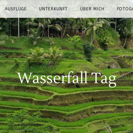
AUSFLÜGE
UNTERKUNFT
ÜBER MICH
FOTOG
Wasserfall Tag