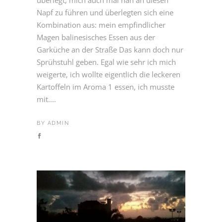
überlegt, mich auch mal nah an diesen
Napf zu führen und überlegten sich eine
Kombination aus: mein empfindlicher
Magen balinesisches Essen aus der
Garküche an der Straße Das kann doch nur
Sprühstuhl geben. Egal wie sehr ich mich
weigerte, ich wollte eigentlich die leckeren
Kartoffeln im Aroma 1 essen, ich musste
mit....
BY
ADMIN