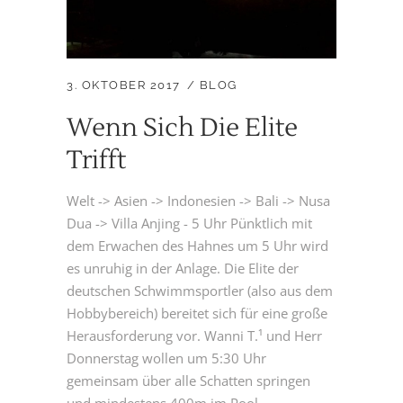
3. OKTOBER 2017
BLOG
Wenn Sich Die Elite
Trifft
Welt -> Asien -> Indonesien -> Bali -> Nusa
Dua -> Villa Anjing - 5 Uhr Pünktlich mit
dem Erwachen des Hahnes um 5 Uhr wird
es unruhig in der Anlage. Die Elite der
deutschen Schwimmsportler (also aus dem
Hobbybereich) bereitet sich für eine große
Herausforderung vor. Wanni T.¹ und Herr
Donnerstag wollen um 5:30 Uhr
gemeinsam über alle Schatten springen
und mindestens 400m im Pool