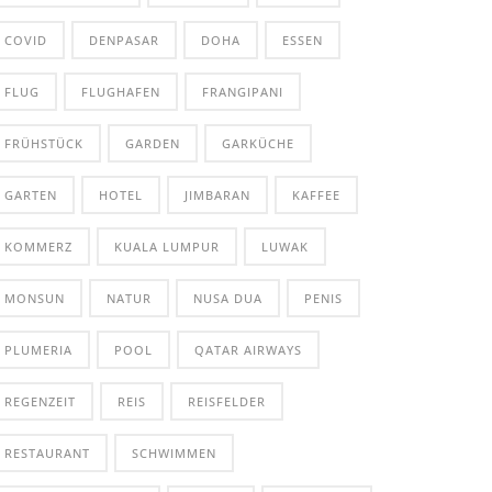
COVID
DENPASAR
DOHA
ESSEN
FLUG
FLUGHAFEN
FRANGIPANI
FRÜHSTÜCK
GARDEN
GARKÜCHE
GARTEN
HOTEL
JIMBARAN
KAFFEE
KOMMERZ
KUALA LUMPUR
LUWAK
MONSUN
NATUR
NUSA DUA
PENIS
PLUMERIA
POOL
QATAR AIRWAYS
REGENZEIT
REIS
REISFELDER
RESTAURANT
SCHWIMMEN