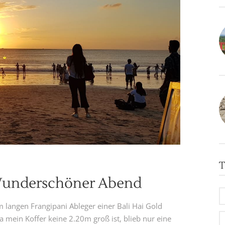
T
Wunderschöner Abend
 langen Frangipani Ableger einer Bali Hai Gold
 mein Koffer keine 2.20m groß ist, blieb nur eine