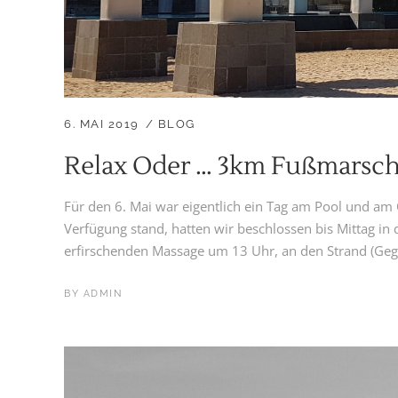
6. MAI 2019
BLOG
Relax Oder … 3km Fußmarsch
Für den 6. Mai war eigentlich ein Tag am Pool und am 
Verfügung stand, hatten wir beschlossen bis Mittag in 
erfirschenden Massage um 13 Uhr, an den Strand (Geger
BY
ADMIN