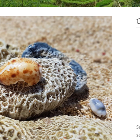
Ü
S
s