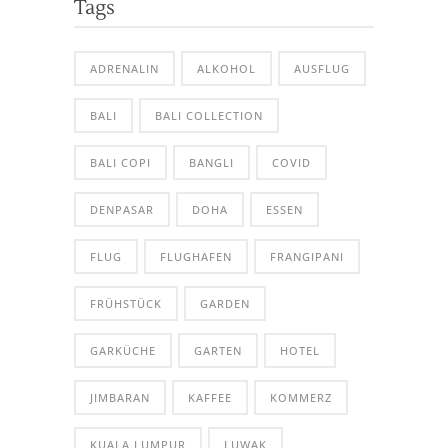
Tags
ADRENALIN
ALKOHOL
AUSFLUG
BALI
BALI COLLECTION
BALI COPI
BANGLI
COVID
DENPASAR
DOHA
ESSEN
FLUG
FLUGHAFEN
FRANGIPANI
FRÜHSTÜCK
GARDEN
GARKÜCHE
GARTEN
HOTEL
JIMBARAN
KAFFEE
KOMMERZ
KUALA LUMPUR
LUWAK