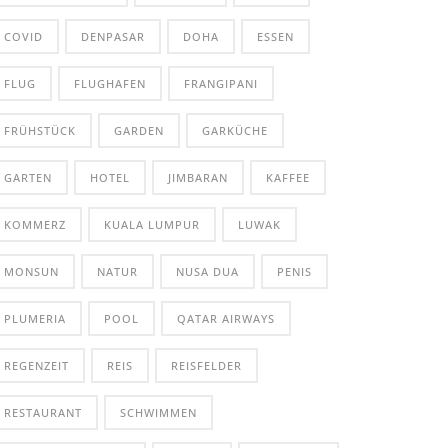
COVID
DENPASAR
DOHA
ESSEN
FLUG
FLUGHAFEN
FRANGIPANI
FRÜHSTÜCK
GARDEN
GARKÜCHE
GARTEN
HOTEL
JIMBARAN
KAFFEE
KOMMERZ
KUALA LUMPUR
LUWAK
MONSUN
NATUR
NUSA DUA
PENIS
PLUMERIA
POOL
QATAR AIRWAYS
REGENZEIT
REIS
REISFELDER
RESTAURANT
SCHWIMMEN