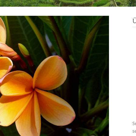
Ü
S
s