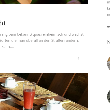
m
k
n
ht
W
 Frangipani bekannt) quasi einheimisch und wächst
6 Sorten die man überall an den Straßenrändern,
N
kann....