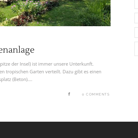
ienanlage
pitze der Insel) ist immer unsere Unterkunft.
 tropischen Garten verteilt. Dazu gibt es einen
atz (Beton)....
0 COMMENTS