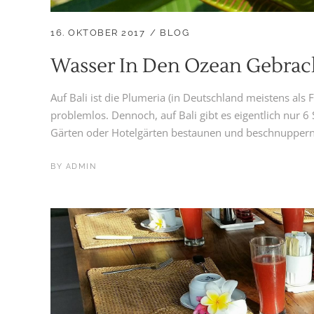
16. OKTOBER 2017
BLOG
Wasser In Den Ozean Gebrac
Auf Bali ist die Plumeria (in Deutschland meistens als
problemlos. Dennoch, auf Bali gibt es eigentlich nur 
Gärten oder Hotelgärten bestaunen und beschnuppern 
BY
ADMIN