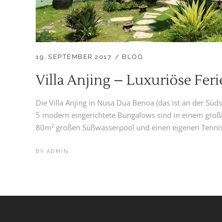
19. SEPTEMBER 2017
BLOG
Villa Anjing – Luxuriöse Fer
Die Villa Anjing in Nusa Dua Benoa (das ist an der Süds
5 modern eingerichtete Bungalows sind in einem großen
80m² großen Süßwasserpool und einen eigenen Tennispl
BY
ADMIN