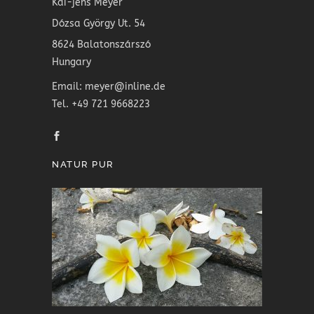
Kai-jens Meyer
Dózsa György Ut. 54
8624 Balatonszárszó
Hungary
Email: meyer@inline.de
Tel. +49 721 9668223
NATUR PUR