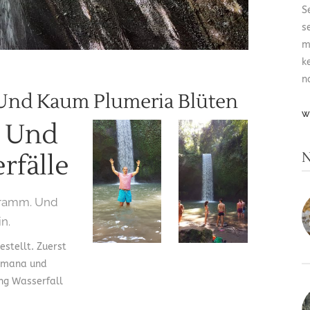
S
s
m
k
n
 Und Kaum Plumeria Blüten
W
l Und
N
rfälle
ogramm. Und
in.
estellt. Zuerst
bumana und
ng Wasserfall