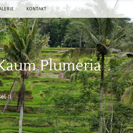
ALERIE
KONTAKT
 Kaum Plumeria
el :(