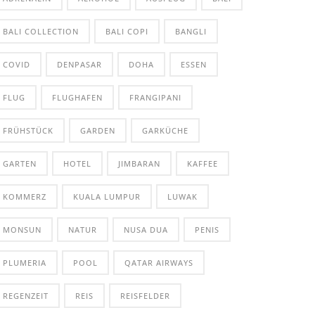
BALI COLLECTION
BALI COPI
BANGLI
COVID
DENPASAR
DOHA
ESSEN
FLUG
FLUGHAFEN
FRANGIPANI
FRÜHSTÜCK
GARDEN
GARKÜCHE
GARTEN
HOTEL
JIMBARAN
KAFFEE
KOMMERZ
KUALA LUMPUR
LUWAK
MONSUN
NATUR
NUSA DUA
PENIS
PLUMERIA
POOL
QATAR AIRWAYS
REGENZEIT
REIS
REISFELDER