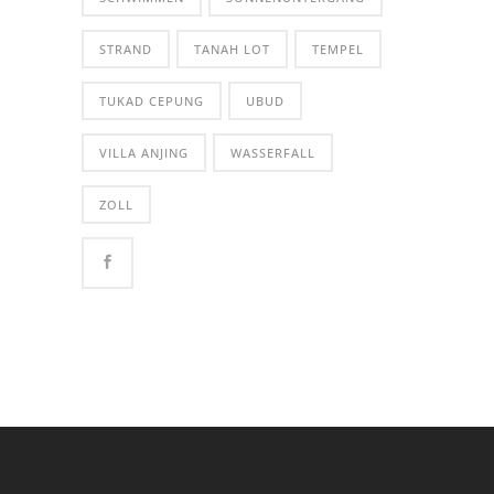
STRAND
TANAH LOT
TEMPEL
TUKAD CEPUNG
UBUD
VILLA ANJING
WASSERFALL
ZOLL