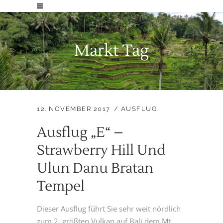
Markt Tag
12. NOVEMBER 2017
AUSFLUG
Ausflug „E“ –
Strawberry Hill Und
Ulun Danu Bratan
Tempel
Dieser Ausflug führt Sie sehr weit nördlich
zum 2. größten Vulkan auf Bali dem Mt.