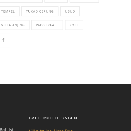
TEMPEL
TUKAD CEPUNG
UBUD
VILLA ANJING
WASSERFALL
ZOLL
BALI EMPFEHLUNGEN
Bali ist