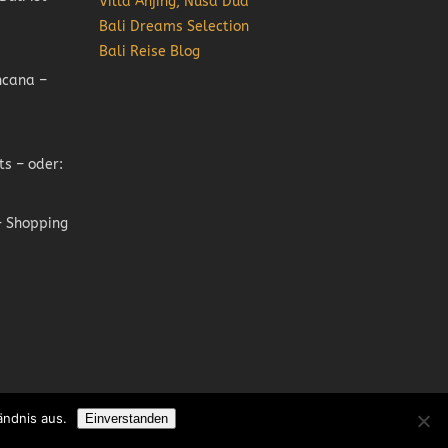
Villa Anjing, Nusa Dua
Bali Dreams Selection
Bali Reise Blog
ncana –
ts – oder:
 Shopping
ändnis aus.
Einverstanden