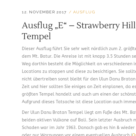
12. NOVEMBER 2017
AUSFLUG
Ausflug „E“ – Strawberry Hi
Tempel
Dieser Ausflug führt Sie sehr weit nördlich zum 2. größt
dem Mt. Batur. Die Anreise ist mit knapp 3.5 Stunden s
Weg dorthin besteht die Möglichkeit an verschiedenen 
Locations zu stoppen und diese zu besichtigen. Sie sollt
nicht übertreiben sonst bleibt für den Ulun Danu Brata
Zeit und hier sollten Sie einiges an Zeit einplanen, da e
größten Tempel handelt und auch um einen der schönst
Aufgrund dieses Tatsache ist diese Location auch immer
Der Ulun Danu Bratan Tempel liegt am Fuße des Mt. Ba
beiden aktiven Vulkane auf Bali. Sein letzter Ausbruch
Schaden war im Jahr 1963. Danach gab es hin & wieder 
oder nur Warnungen vor einem eventuellen Ausbruch (
Q