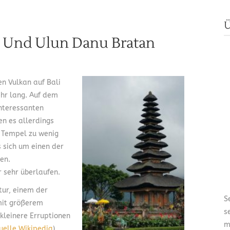
Ü
ll Und Ulun Danu Bratan
en Vulkan auf Bali
ehr lang. Auf dem
interessanten
en es allerdings
n Tempel zu wenig
s sich um einen der
en.
 sehr überlaufen.
tur, einem der
S
 mit größerem
s
kleinere Erruptionen
m
uelle Wikipedia
).