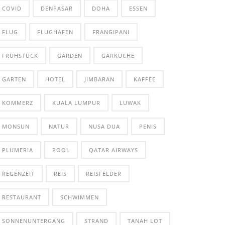
COVID
DENPASAR
DOHA
ESSEN
FLUG
FLUGHAFEN
FRANGIPANI
FRÜHSTÜCK
GARDEN
GARKÜCHE
GARTEN
HOTEL
JIMBARAN
KAFFEE
KOMMERZ
KUALA LUMPUR
LUWAK
MONSUN
NATUR
NUSA DUA
PENIS
PLUMERIA
POOL
QATAR AIRWAYS
REGENZEIT
REIS
REISFELDER
RESTAURANT
SCHWIMMEN
SONNENUNTERGANG
STRAND
TANAH LOT