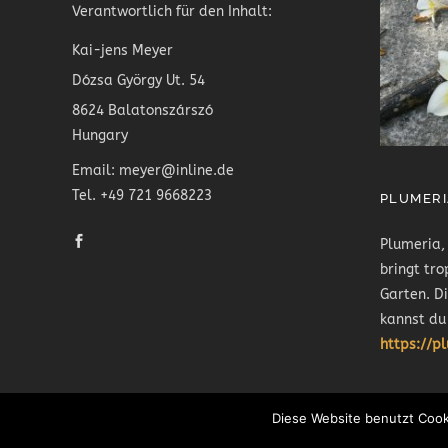
Verantwortlich für den Inhalt:
Kai-jens Meyer
Dózsa György Ut. 54
8624 Balatonszárszó
Hungary
Email: meyer@inline.de
Tel. +49 721 9668223
PLUMERI
Plumeria,
bringt tro
Garten. D
kannst du
https://p
Diese Website benutzt Cook