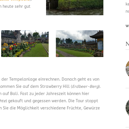
k
 heute sehr gut
n
W
N
ng der Tempelanlage einrechnen. Danach geht es von
kommen Sie auf dem Strawberry Hill (
Erdbeer-Berg
).
 auf Bali. Fast zu jeder Jahreszeit können hier
hte
) gekauft und gegessen werden. Die Tour stoppt
 Sie die Möglichkeit verschiedene Früchte, Gewürze