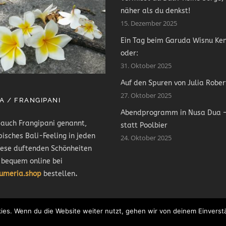
näher als du denkst!
15. Dezember 2025
Ein Tag beim Garuda Wisnu Ke
oder:
31. Oktober 2025
Auf den Spuren von Julia Rober
27. Oktober 2025
A / FRANGIPANI
Abendprogramm in Nusa Dua –
 auch Frangipani genannt,
statt Poolbier
pisches Bali-Feeling in jeden
24. Oktober 2025
iese duftenden Schönheiten
 bequem online bei
lumeria.shop
bestellen
.
Text und Bild © 2013 - 2022 -
Kai-jens Meyer
/
Datenschutzerklärung
ies. Wenn du die Website weiter nutzt, gehen wir von deinem Einverst