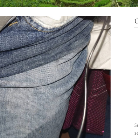
Ü
S
s