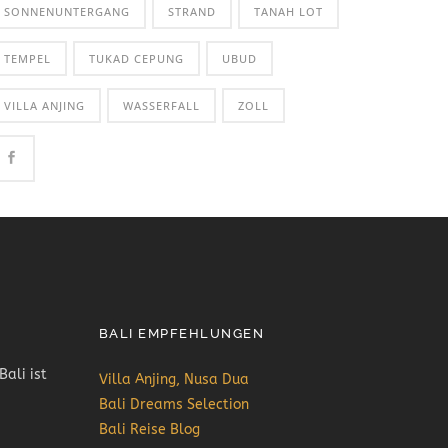
SONNENUNTERGANG
STRAND
TANAH LOT
TEMPEL
TUKAD CEPUNG
UBUD
VILLA ANJING
WASSERFALL
ZOLL
BALI EMPFEHLUNGEN
Bali ist
Villa Anjing, Nusa Dua
Bali Dreams Selection
Bali Reise Blog