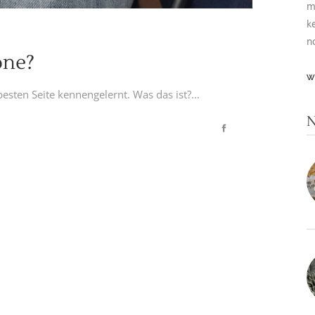
m
k
n
one?
W
sten Seite kennengelernt. Was das ist?...
N