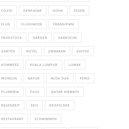
COVID
DENPASAR
DOHA
ESSEN
FLUG
FLUGHAFEN
FRANGIPANI
FRÜHSTÜCK
GARDEN
GARKÜCHE
GARTEN
HOTEL
JIMBARAN
KAFFEE
KOMMERZ
KUALA LUMPUR
LUWAK
MONSUN
NATUR
NUSA DUA
PENIS
PLUMERIA
POOL
QATAR AIRWAYS
REGENZEIT
REIS
REISFELDER
RESTAURANT
SCHWIMMEN