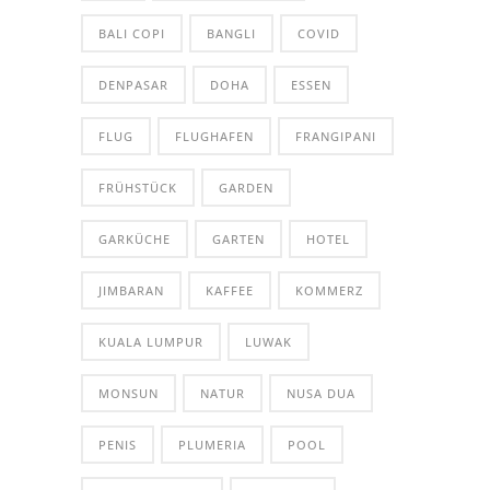
BALI COPI
BANGLI
COVID
DENPASAR
DOHA
ESSEN
FLUG
FLUGHAFEN
FRANGIPANI
FRÜHSTÜCK
GARDEN
GARKÜCHE
GARTEN
HOTEL
JIMBARAN
KAFFEE
KOMMERZ
KUALA LUMPUR
LUWAK
MONSUN
NATUR
NUSA DUA
PENIS
PLUMERIA
POOL