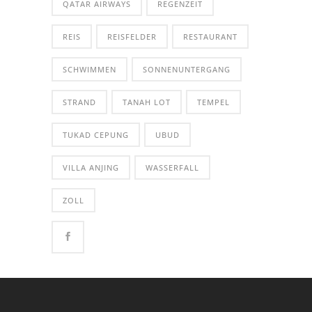
QATAR AIRWAYS
REGENZEIT
REIS
REISFELDER
RESTAURANT
SCHWIMMEN
SONNENUNTERGANG
STRAND
TANAH LOT
TEMPEL
TUKAD CEPUNG
UBUD
VILLA ANJING
WASSERFALL
ZOLL