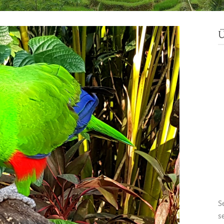
Ü
S
s