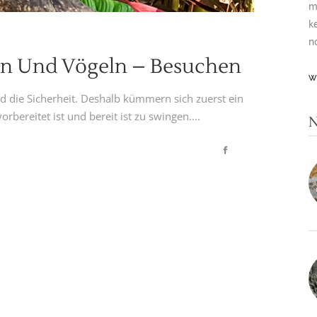
m
k
n
en Und Vögeln – Besuchen
W
nd die Sicherheit. Deshalb kümmern sich zuerst ein
bereitet ist und bereit ist zu swingen....
N