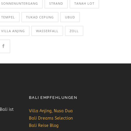
SONNENUNTERGANG
STRAND
TANAH LOT
TEMPEL
TUKAD CEPUNG
UBUD
VILLA ANJING
WASSERFALL
ZOLL
BALI EMPFEHLUNGEN
Bali ist
Villa Anjing, Nusa Dua
Bali Dreams Selection
Bali Reise Blog