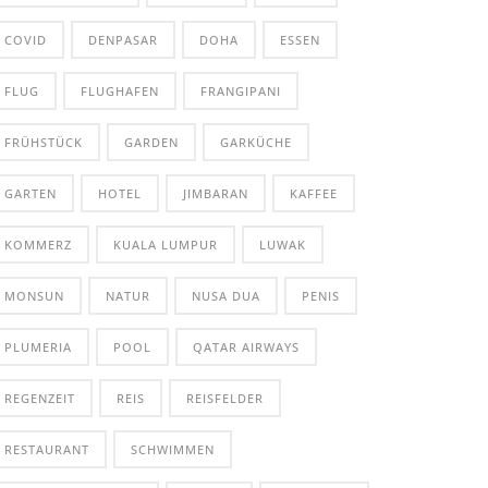
COVID
DENPASAR
DOHA
ESSEN
FLUG
FLUGHAFEN
FRANGIPANI
FRÜHSTÜCK
GARDEN
GARKÜCHE
GARTEN
HOTEL
JIMBARAN
KAFFEE
KOMMERZ
KUALA LUMPUR
LUWAK
MONSUN
NATUR
NUSA DUA
PENIS
PLUMERIA
POOL
QATAR AIRWAYS
REGENZEIT
REIS
REISFELDER
RESTAURANT
SCHWIMMEN