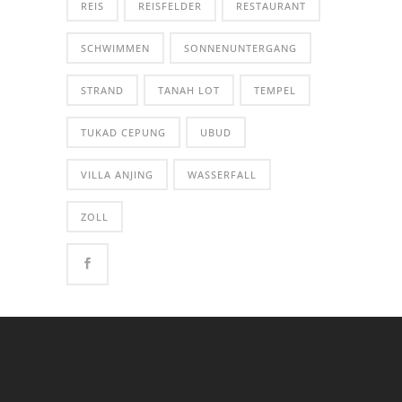
REIS
REISFELDER
RESTAURANT
SCHWIMMEN
SONNENUNTERGANG
STRAND
TANAH LOT
TEMPEL
TUKAD CEPUNG
UBUD
VILLA ANJING
WASSERFALL
ZOLL