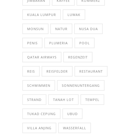
JIMBARAN
KAFFEE
KOMMERZ
KUALA LUMPUR
LUWAK
MONSUN
NATUR
NUSA DUA
PENIS
PLUMERIA
POOL
QATAR AIRWAYS
REGENZEIT
REIS
REISFELDER
RESTAURANT
SCHWIMMEN
SONNENUNTERGANG
STRAND
TANAH LOT
TEMPEL
TUKAD CEPUNG
UBUD
VILLA ANJING
WASSERFALL