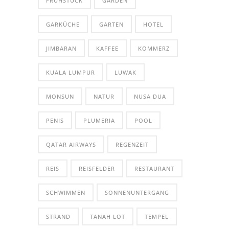
FRÜHSTÜCK
GARDEN
GARKÜCHE
GARTEN
HOTEL
JIMBARAN
KAFFEE
KOMMERZ
KUALA LUMPUR
LUWAK
MONSUN
NATUR
NUSA DUA
PENIS
PLUMERIA
POOL
QATAR AIRWAYS
REGENZEIT
REIS
REISFELDER
RESTAURANT
SCHWIMMEN
SONNENUNTERGANG
STRAND
TANAH LOT
TEMPEL