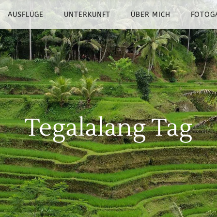
AUSFLÜGE
UNTERKUNFT
ÜBER MICH
FOTOG
Tegalalang Tag