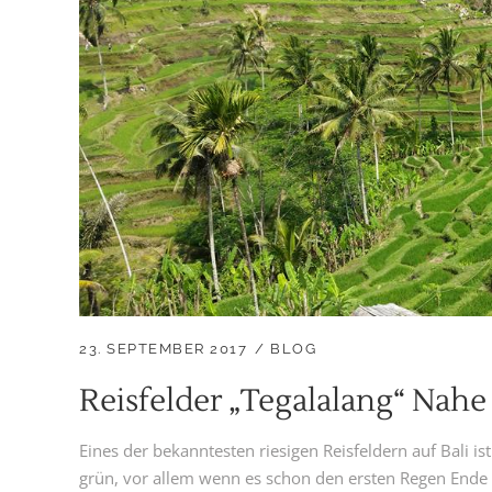
23. SEPTEMBER 2017
BLOG
Reisfelder „Tegalalang“ Nah
Eines der bekanntesten riesigen Reisfeldern auf Bali i
grün, vor allem wenn es schon den ersten Regen Ende