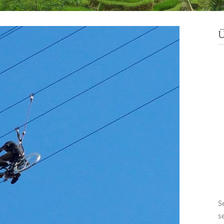
Ü
S
s