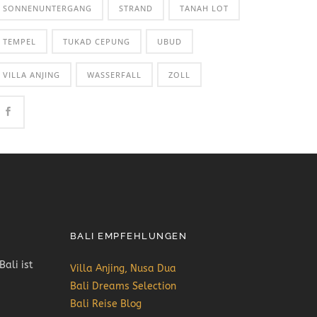
SONNENUNTERGANG
STRAND
TANAH LOT
TEMPEL
TUKAD CEPUNG
UBUD
VILLA ANJING
WASSERFALL
ZOLL
BALI EMPFEHLUNGEN
Bali ist
Villa Anjing, Nusa Dua
Bali Dreams Selection
Bali Reise Blog