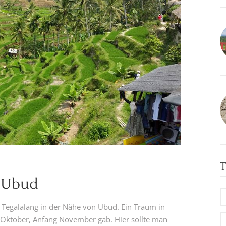
T
e Ubud
st Tegalalang in der Nähe von Ubud. Ein Traum in
 Oktober, Anfang November gab. Hier sollte man