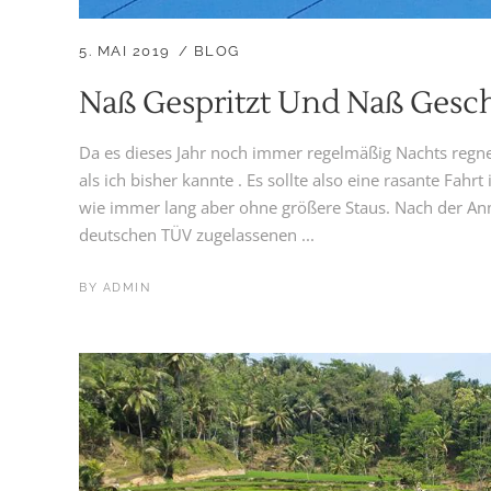
5. MAI 2019
BLOG
Naß Gespritzt Und Naß Gesc
Da es dieses Jahr noch immer regelmäßig Nachts regne
als ich bisher kannte . Es sollte also eine rasante Fah
wie immer lang aber ohne größere Staus. Nach der An
deutschen TÜV zugelassenen ...
BY
ADMIN