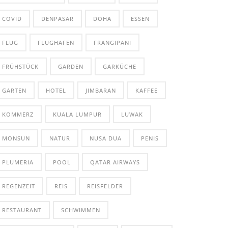
COVID
DENPASAR
DOHA
ESSEN
FLUG
FLUGHAFEN
FRANGIPANI
FRÜHSTÜCK
GARDEN
GARKÜCHE
GARTEN
HOTEL
JIMBARAN
KAFFEE
KOMMERZ
KUALA LUMPUR
LUWAK
MONSUN
NATUR
NUSA DUA
PENIS
PLUMERIA
POOL
QATAR AIRWAYS
REGENZEIT
REIS
REISFELDER
RESTAURANT
SCHWIMMEN