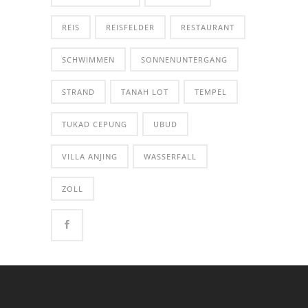
REIS
REISFELDER
RESTAURANT
SCHWIMMEN
SONNENUNTERGANG
STRAND
TANAH LOT
TEMPEL
TUKAD CEPUNG
UBUD
VILLA ANJING
WASSERFALL
ZOLL