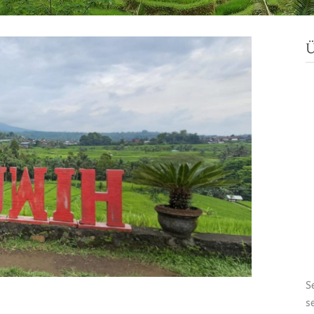
Ü
S
s