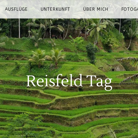
AUSFLÜGE
UNTERKUNFT
ÜBER MICH
FOTOG
Reisfeld Tag