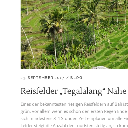
23. SEPTEMBER 2017
BLOG
Reisfelder „Tegalalang“ Nah
Eines der bekanntesten riesigen Reisfeldern auf Bali i
grün, vor allem wenn es schon den ersten Regen Ende
sich mindestens 3-4 Stunden Zeit einplanen um alle E
Leider steigt die Anzahl der Touristen stetig an, so ko