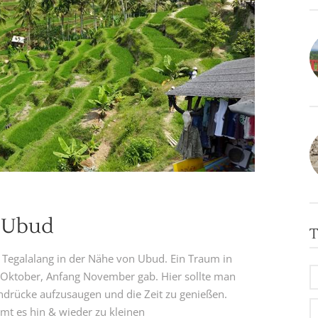
e Ubud
T
st Tegalalang in der Nähe von Ubud. Ein Traum in
 Oktober, Anfang November gab. Hier sollte man
indrücke aufzusaugen und die Zeit zu genießen.
mmt es hin & wieder zu kleinen