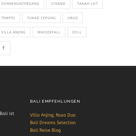
SONNENUNTERGANG
STRAND
TANAH LOT
TEMPEL
TUKAD CEPUNG
UBUD
VILLA ANJING
WASSERFALL
ZOLL
BALI EMPFEHLUNGEN
Bali ist
Villa Anjing, Nusa Dua
Bali Dreams Selection
Bali Reise Blog