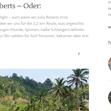
m
berts – Oder:
k
n
light – auch wenn wir Julia Roberts trotz
eden wir uns für die 3,2-km-Route, was angesichts
W
ungen (Hunde, Spinnen, halbe Schlangen) definitiv
au! Wir zahlten für fünf Personen, bekamen aber erst
N