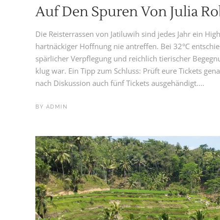
Auf Den Spuren Von Julia Ro
Die Reisterrassen von Jatiluwih sind jedes Jahr ein High
hartnäckiger Hoffnung nie antreffen. Bei 32°C entschi
spärlicher Verpflegung und reichlich tierischer Begegn
klug war. Ein Tipp zum Schluss: Prüft eure Tickets gen
nach Diskussion auch fünf Tickets ausgehändigt....
BY
ADMIN