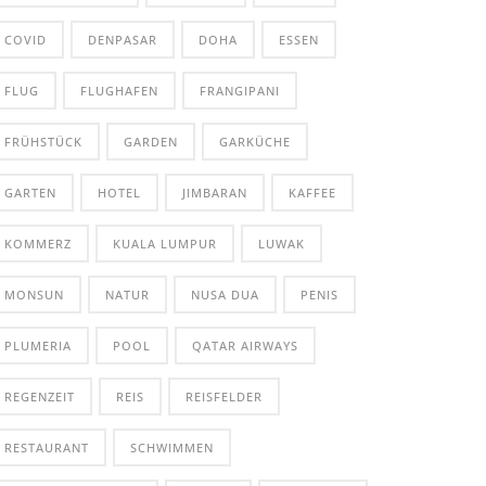
COVID
DENPASAR
DOHA
ESSEN
FLUG
FLUGHAFEN
FRANGIPANI
FRÜHSTÜCK
GARDEN
GARKÜCHE
GARTEN
HOTEL
JIMBARAN
KAFFEE
KOMMERZ
KUALA LUMPUR
LUWAK
MONSUN
NATUR
NUSA DUA
PENIS
PLUMERIA
POOL
QATAR AIRWAYS
REGENZEIT
REIS
REISFELDER
RESTAURANT
SCHWIMMEN