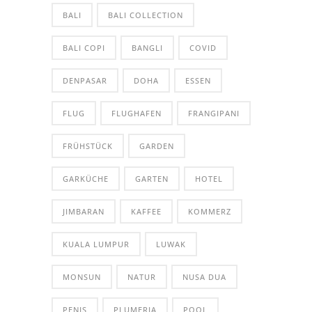
BALI
BALI COLLECTION
BALI COPI
BANGLI
COVID
DENPASAR
DOHA
ESSEN
FLUG
FLUGHAFEN
FRANGIPANI
FRÜHSTÜCK
GARDEN
GARKÜCHE
GARTEN
HOTEL
JIMBARAN
KAFFEE
KOMMERZ
KUALA LUMPUR
LUWAK
MONSUN
NATUR
NUSA DUA
PENIS
PLUMERIA
POOL