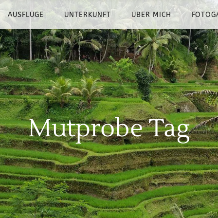
AUSFLÜGE
UNTERKUNFT
ÜBER MICH
FOTOG
Mutprobe Tag