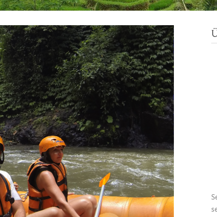
Ü
S
s