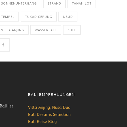
SONNENUNTERGANG
STRAND
TANAH LOT
TEMPEL
TUKAD CEPUNG
UBUD
VILLA ANJING
WASSERFALL
ZOLL
BALI EMPFEHLUNGEN
Bali ist
Villa Anjing, Nusa Dua
Bali Dreams Selection
Bali Reise Blog