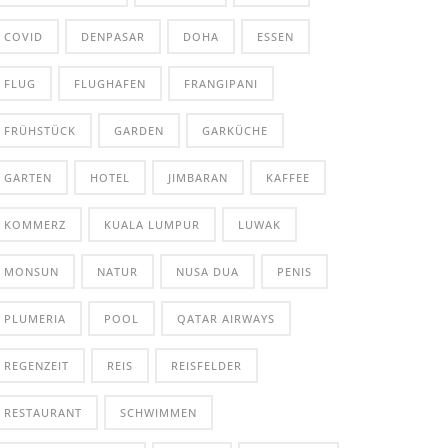
COVID
DENPASAR
DOHA
ESSEN
FLUG
FLUGHAFEN
FRANGIPANI
FRÜHSTÜCK
GARDEN
GARKÜCHE
GARTEN
HOTEL
JIMBARAN
KAFFEE
KOMMERZ
KUALA LUMPUR
LUWAK
MONSUN
NATUR
NUSA DUA
PENIS
PLUMERIA
POOL
QATAR AIRWAYS
REGENZEIT
REIS
REISFELDER
RESTAURANT
SCHWIMMEN