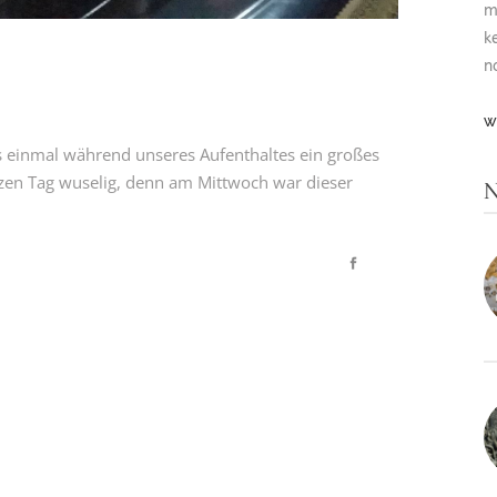
m
k
n
W
 einmal während unseres Aufenthaltes ein großes
zen Tag wuselig, denn am Mittwoch war dieser
N