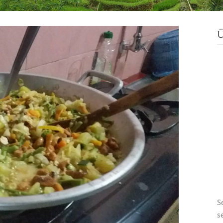
Ü
S
s