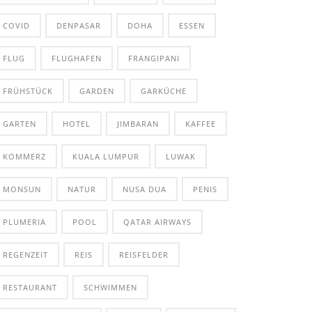
COVID
DENPASAR
DOHA
ESSEN
FLUG
FLUGHAFEN
FRANGIPANI
FRÜHSTÜCK
GARDEN
GARKÜCHE
GARTEN
HOTEL
JIMBARAN
KAFFEE
KOMMERZ
KUALA LUMPUR
LUWAK
MONSUN
NATUR
NUSA DUA
PENIS
PLUMERIA
POOL
QATAR AIRWAYS
REGENZEIT
REIS
REISFELDER
RESTAURANT
SCHWIMMEN