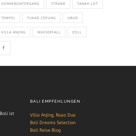
SONNENUNTERGANG
STRAND
TANAH LOT
TEMPEL
TUKAD CEPUNG
UBUD
VILLA ANJING
WASSERFALL
ZOLL
BALI EMPFEHLUNGEN
Bali ist
Villa Anjing, Nusa Dua
Bali Dreams Selection
Bali Reise Blog