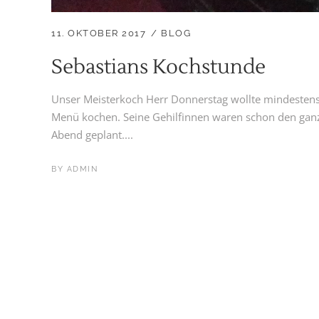
11. OKTOBER 2017
BLOG
Sebastians Kochstunde
Unser Meisterkoch Herr Donnerstag wollte mindestens
Menü kochen. Seine Gehilfinnen waren schon den gan
Abend geplant....
BY
ADMIN