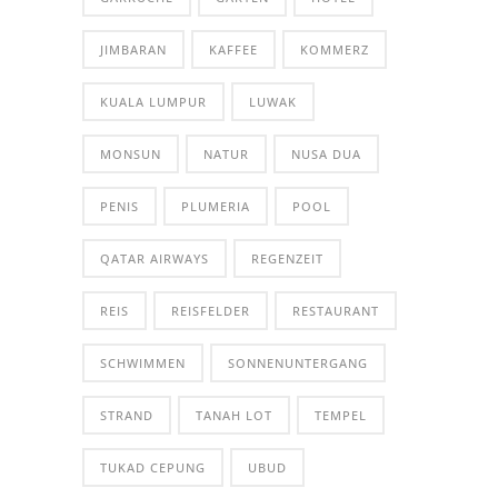
JIMBARAN
KAFFEE
KOMMERZ
KUALA LUMPUR
LUWAK
MONSUN
NATUR
NUSA DUA
PENIS
PLUMERIA
POOL
QATAR AIRWAYS
REGENZEIT
REIS
REISFELDER
RESTAURANT
SCHWIMMEN
SONNENUNTERGANG
STRAND
TANAH LOT
TEMPEL
TUKAD CEPUNG
UBUD