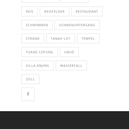
REIS
REISFELDER
RESTAURANT
SCHWIMMEN
SONNENUNTERGANG
STRAND
TANAH LOT
TEMPEL
TUKAD CEPUNG
UBUD
VILLA ANJING
WASSERFALL
ZOLL