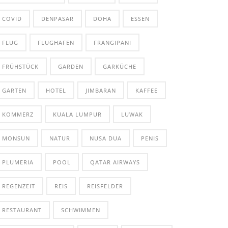
COVID
DENPASAR
DOHA
ESSEN
FLUG
FLUGHAFEN
FRANGIPANI
FRÜHSTÜCK
GARDEN
GARKÜCHE
GARTEN
HOTEL
JIMBARAN
KAFFEE
KOMMERZ
KUALA LUMPUR
LUWAK
MONSUN
NATUR
NUSA DUA
PENIS
PLUMERIA
POOL
QATAR AIRWAYS
REGENZEIT
REIS
REISFELDER
RESTAURANT
SCHWIMMEN