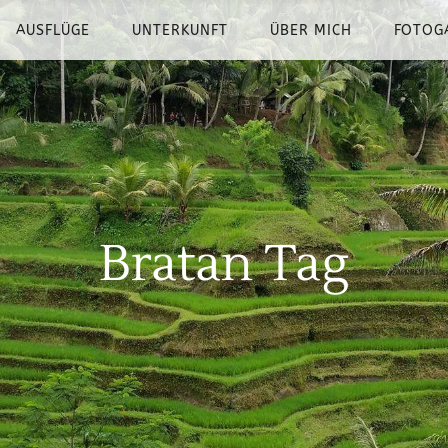
AUSFLÜGE
UNTERKUNFT
ÜBER MICH
FOTOG
Bratan Tag