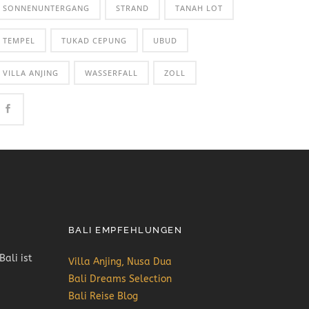
SONNENUNTERGANG
STRAND
TANAH LOT
TEMPEL
TUKAD CEPUNG
UBUD
VILLA ANJING
WASSERFALL
ZOLL
BALI EMPFEHLUNGEN
Bali ist
Villa Anjing, Nusa Dua
Bali Dreams Selection
Bali Reise Blog