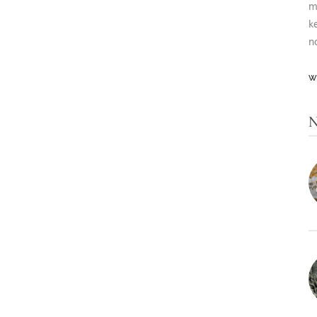
m
k
n
W
N