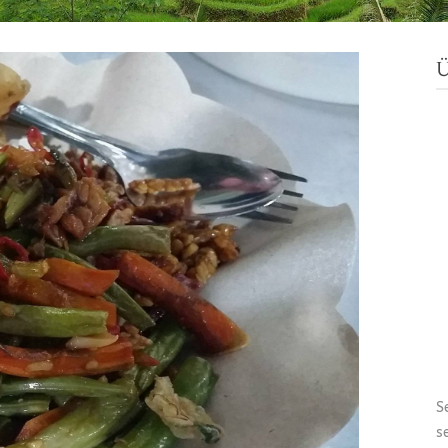
Ü
S
s