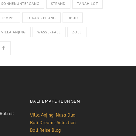
SONNENUNTERGANG
STRAND
TANAH LOT
TEMPEL
TUKAD CEPUNG
UBUD
VILLA ANJING
WASSERFALL
ZOLL
BALI EMPFEHLUNGEN
Bali ist
Villa Anjing, Nusa Dua
Bali Dreams Selection
Bali Reise Blog