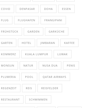
COVID
DENPASAR
DOHA
ESSEN
FLUG
FLUGHAFEN
FRANGIPANI
FRÜHSTÜCK
GARDEN
GARKÜCHE
GARTEN
HOTEL
JIMBARAN
KAFFEE
KOMMERZ
KUALA LUMPUR
LUWAK
MONSUN
NATUR
NUSA DUA
PENIS
PLUMERIA
POOL
QATAR AIRWAYS
REGENZEIT
REIS
REISFELDER
RESTAURANT
SCHWIMMEN