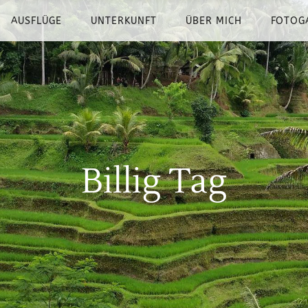
AUSFLÜGE
UNTERKUNFT
ÜBER MICH
FOTOG
Billig Tag