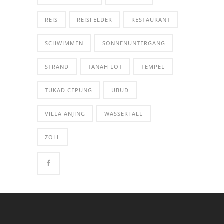
REIS
REISFELDER
RESTAURANT
SCHWIMMEN
SONNENUNTERGANG
STRAND
TANAH LOT
TEMPEL
TUKAD CEPUNG
UBUD
VILLA ANJING
WASSERFALL
ZOLL