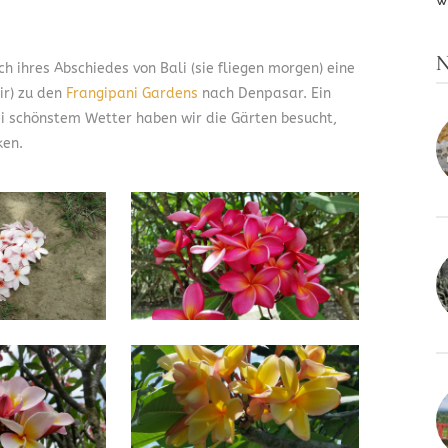
W
N
h ihres Abschiedes von Bali (sie fliegen morgen) eine
ir) zu den
Frangipani Gardens
nach Denpasar. Ein
ei schönstem Wetter haben wir die Gärten besucht,
ken.