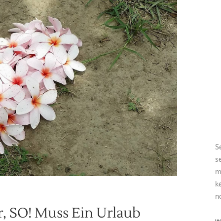
S
s
m
k
n
, SO! Muss Ein Urlaub