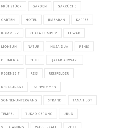
FRÜHSTÜCK
GARDEN
GARKÜCHE
GARTEN
HOTEL
JIMBARAN
KAFFEE
KOMMERZ
KUALA LUMPUR
LUWAK
MONSUN
NATUR
NUSA DUA
PENIS
PLUMERIA
POOL
QATAR AIRWAYS
REGENZEIT
REIS
REISFELDER
RESTAURANT
SCHWIMMEN
SONNENUNTERGANG
STRAND
TANAH LOT
TEMPEL
TUKAD CEPUNG
UBUD
VILLA ANJING
WASSERFALL
ZOLL