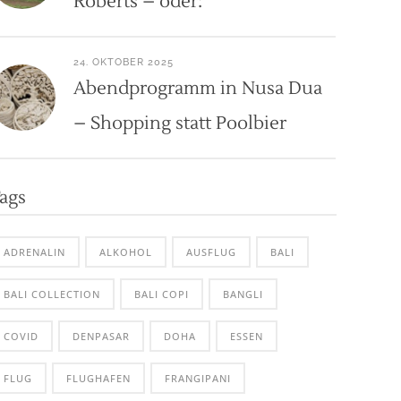
Roberts – oder:
24. OKTOBER 2025
Abendprogramm in Nusa Dua
– Shopping statt Poolbier
ags
ADRENALIN
ALKOHOL
AUSFLUG
BALI
BALI COLLECTION
BALI COPI
BANGLI
COVID
DENPASAR
DOHA
ESSEN
FLUG
FLUGHAFEN
FRANGIPANI