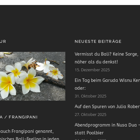
PUR
NEUESTE BEITRÄGE
Vermisst du Bali? Keine Sorge, 
näher als du denkst!
15. Dezember 2025
Ein Tag beim Garuda Wisnu Ke
oder:
31. Oktober 2025
Auf den Spuren von Julia Rober
27. Oktober 2025
A / FRANGIPANI
Abendprogramm in Nusa Dua –
 auch Frangipani genannt,
statt Poolbier
pisches Bali-Feeling in jeden