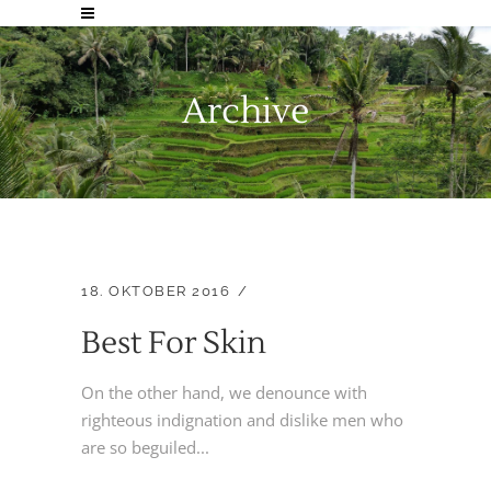
Archive
18. OKTOBER 2016
Best For Skin
On the other hand, we denounce with
righteous indignation and dislike men who
are so beguiled...