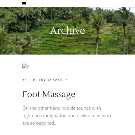
Archive
21. OKTOBER 2016
Foot Massage
On the other hand, we denounce with
righteous indignation and dislike men who
are so beguiled...