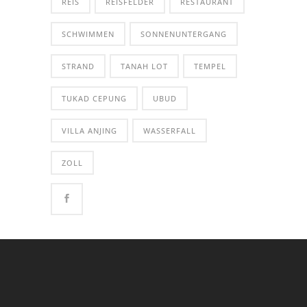
REIS
REISFELDER
RESTAURANT
SCHWIMMEN
SONNENUNTERGANG
STRAND
TANAH LOT
TEMPEL
TUKAD CEPUNG
UBUD
VILLA ANJING
WASSERFALL
ZOLL