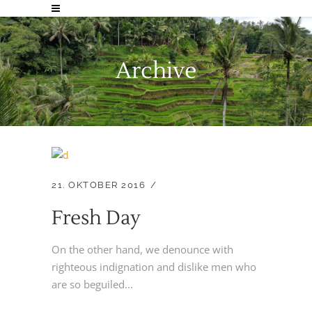
Archive
21. OKTOBER 2016
Fresh Day
On the other hand, we denounce with
righteous indignation and dislike men who
are so beguiled...