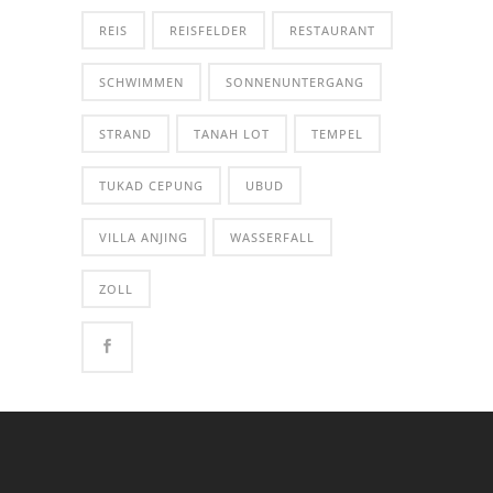
REIS
REISFELDER
RESTAURANT
SCHWIMMEN
SONNENUNTERGANG
STRAND
TANAH LOT
TEMPEL
TUKAD CEPUNG
UBUD
VILLA ANJING
WASSERFALL
ZOLL