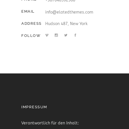
+387648592568
EMAIL
info@elatedthemes.com
ADDRESS
Hudson 487, New York
FOLLOW
IMPRESSUM
Verantwortlich für den Inhalt: