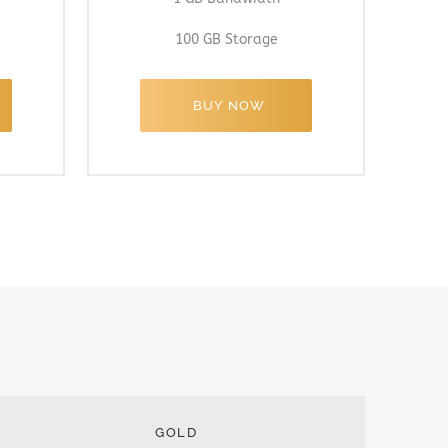
100 GB Storage
BUY NOW
GOLD