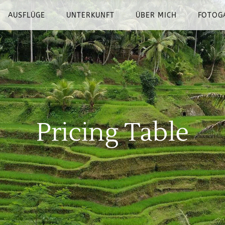
AUSFLÜGE
UNTERKUNFT
ÜBER MICH
FOTOG
Pricing Table