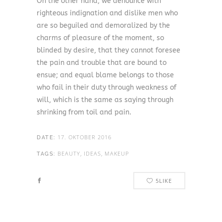
On the other hand, we denounce with
righteous indignation and dislike men who
are so beguiled and demoralized by the
charms of pleasure of the moment, so
blinded by desire, that they cannot foresee
the pain and trouble that are bound to
ensue; and equal blame belongs to those
who fail in their duty through weakness of
will, which is the same as saying through
shrinking from toil and pain.
17. OKTOBER 2016
DATE:
BEAUTY, IDEAS, MAKEUP
TAGS:
5
LIKE