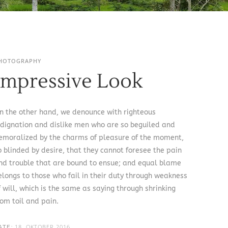
HOTOGRAPHY
Impressive Look
n the other hand, we denounce with righteous
ndignation and dislike men who are so beguiled and
emoralized by the charms of pleasure of the moment,
o blinded by desire, that they cannot foresee the pain
nd trouble that are bound to ensue; and equal blame
elongs to those who fail in their duty through weakness
f will, which is the same as saying through shrinking
rom toil and pain.
18. OKTOBER 2016
ATE: