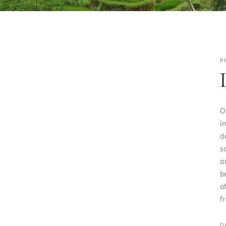
P
O
i
d
s
a
b
o
f
D