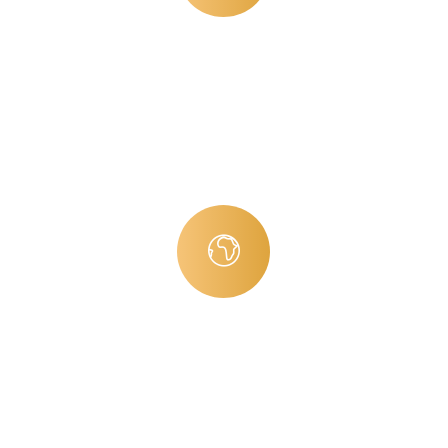
WORKING HOURS
Sed ut perspiciatis unde omnis iste
natus error sit voluptatem accusa
ntium doloremque.
AWESOME PROJECTS
Sed ut perspiciatis unde omnis iste
natus error sit voluptatem accusa
ntium doloremque.