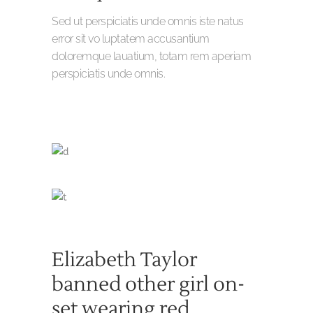
Sed ut perspiciatis unde omnis iste natus
error sit vo luptatem accusantium
doloremque lauatium, totam rem aperiam
perspiciatis unde omnis.
Elizabeth Taylor
banned other girl on-
set wearing red