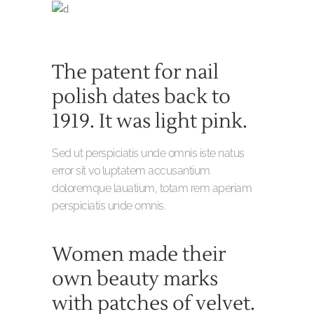
The patent for nail
polish dates back to
1919. It was light pink.
Sed ut perspiciatis unde omnis iste natus
error sit vo luptatem accusantium
doloremque lauatium, totam rem aperiam
perspiciatis unde omnis.
Women made their
own beauty marks
with patches of velvet.