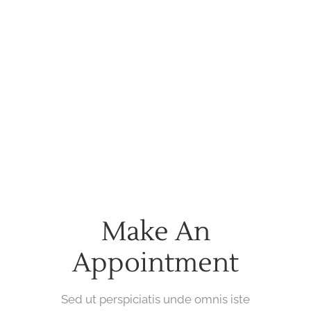
SUPREME TEAMWORK
Sed ut perspiciatis unde omnis iste
natus error sit voluptatem accusa
ntium doloremque.
Make An
Appointment
Sed ut perspiciatis unde omnis iste