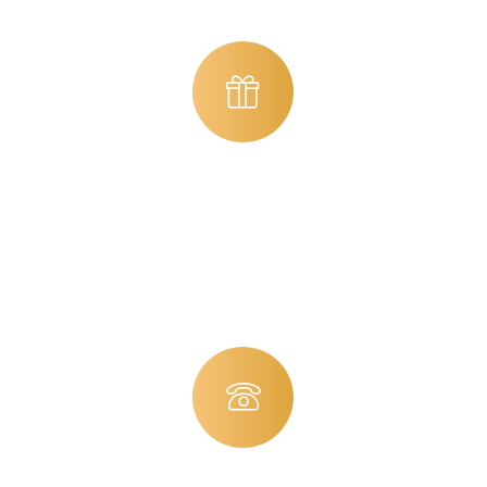
CUPS OF COFFEE
Sed ut perspiciatis unde omnis iste
natus error sit voluptatem accusa
ntium doloremque.