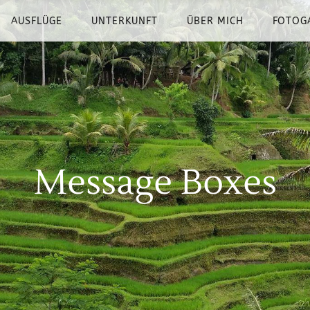
AUSFLÜGE
UNTERKUNFT
ÜBER MICH
FOTOG
Message Boxes