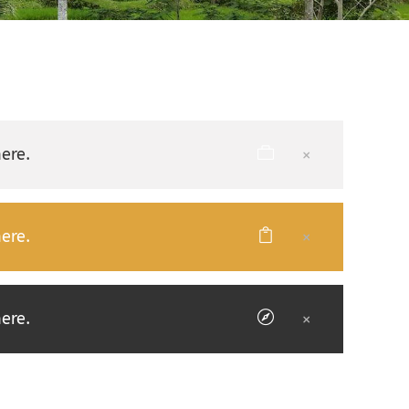
ere.
ere.
ere.