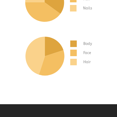
Nails
Body
Face
Hair