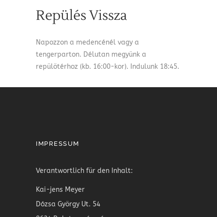
Repülés Vissza
Napozzon a medencénél vagy a
tengerparton. Délutan megyünk a
repülötérhoz (kb. 16:00-kor). Indulunk 18:45.
IMPRESSUM
Verantwortlich für den Inhalt:
Kai-jens Meyer
Dózsa György Ut. 54