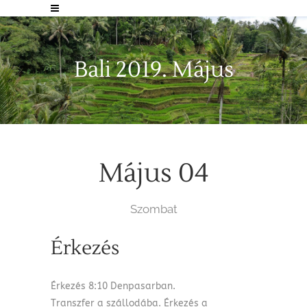
Bali 2019. Május
Május 04
Szombat
Érkezés
Érkezés 8:10 Denpasarban.
Transzfer a szállodába. Érkezés a